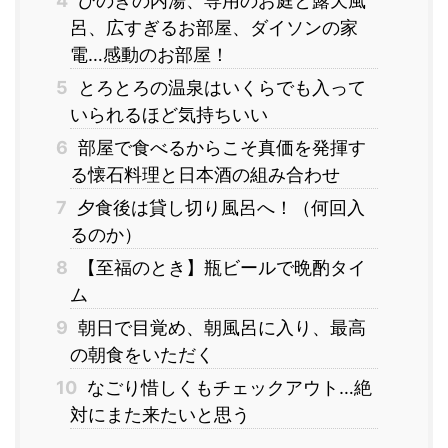
4
ひのきの内湯、専用のお庭と露天風
呂、広すぎるお部屋、ダイソンの家
電…感動のお部屋！
5
とろとろの温泉はいくらでも入って
いられるほど気持ちいい
6
部屋で食べるからこそ真価を発揮す
る懐石料理と日本酒の組み合わせ
7
夕食後は貸し切り風呂へ！（何回入
るのか）
8
【至福のとき】瓶ビールで晩酌タイ
ム
9
朝日で目覚め、朝風呂に入り、最高
の朝食をいただく
10
なごり惜しくもチェックアウト…絶
対にまた来たいと思う